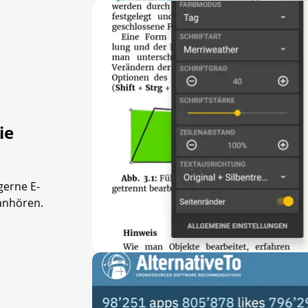
ie
gerne E-
 anhören.