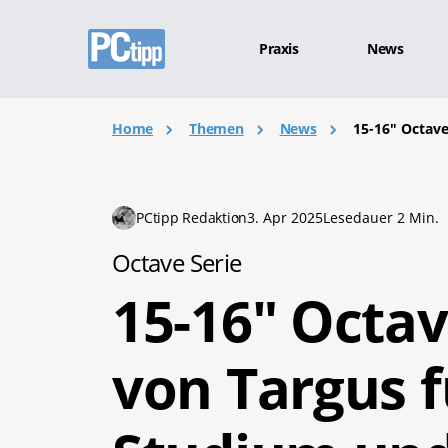
Praxis
News
Home
Themen
News
15-16" Octave
PCtipp Redaktion
3. Apr 2025
Lesedauer 2 Min.
Octave Serie
15-16" Octav
von Targus f