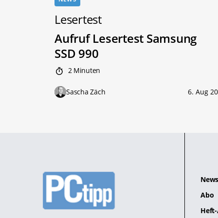
Lesertest
Aufruf Lesertest Samsung
SSD 990
2 Minuten
Sascha Zäch
6. Aug 2
News
Abo
Heft-