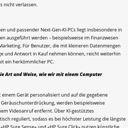
s nicht verlassen.
onen und passender Next-Gen-KI-PCs liegt insbesondere in
nen ausgeführt werden – beispielsweise im Finanzwesen
 Marketing. Für Benutzer, die mit kleineren Datenmengen
age und Antwort in Kauf nehmen können, reicht weiterhin
mit ein herkömmlicher PC.
 die Art und Weise, wie wir mit einem Computer
t einem Gerät personalisiert und auf die gegebene
er Geräuschunterdrückung, werden beispielsweise
em Videoanruf entfernt. Über KI-gestütztes
ch reguliert, sodass es bei höchster Leistung die längste
e «HP Sure Sense» und «HP Sure Click» nutzen künstliche