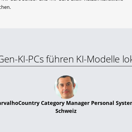
chen.
Gen-KI-PCs führen KI-Modelle lok
arvalhoCountry Category Manager Personal Syste
Schweiz