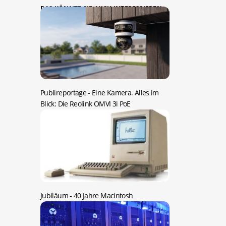
DAS KÖNNTE SIE AUCH INTERESSIEREN:
Publireportage -
Eine Kamera. Alles im
Blick: Die Reolink OMVI 3i PoE
Jubiläum -
40 Jahre Macintosh