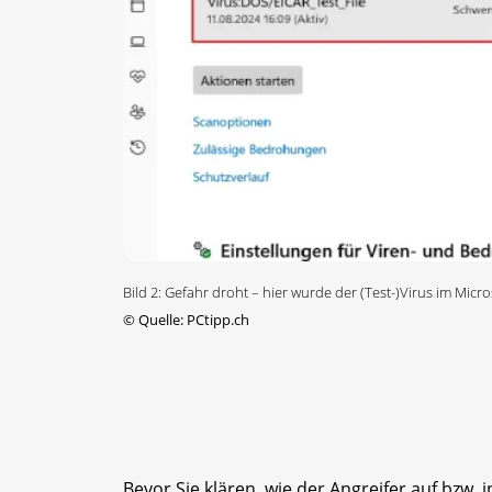
Bild 2: Gefahr droht – hier wurde der (Test-)Virus im Micr
©
Quelle: PCtipp.ch
Bevor Sie klären, wie der Angreifer auf bzw. i