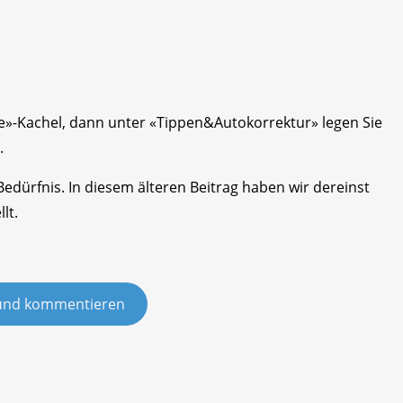
abe»-Kachel, dann unter «Tippen&Autokorrektur» legen Sie
.
edürfnis. In diesem älteren Beitrag haben wir dereinst
lt.
und kommentieren