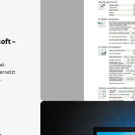
oft –
el-
ersetzt
.