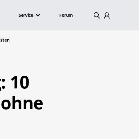
Service
Forum
Mein Konto
osten
Abmelden
: 10
- ohne