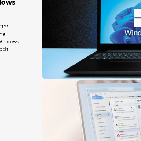
ndows
rtes
che
 Windows
noch