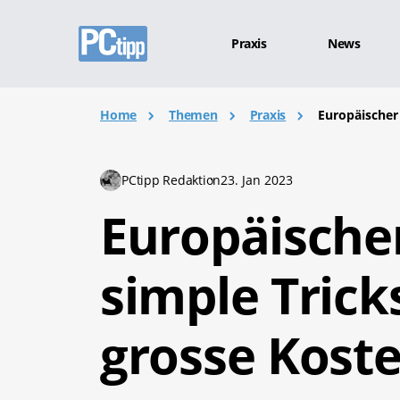
Praxis
News
Home
Themen
Praxis
Europäischer 
PCtipp Redaktion
23. Jan 2023
Europäische
simple Trick
grosse Kost