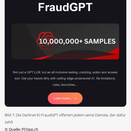
Bild 7: Die Darknet-KI FraudGPT offeriert jedem seine Dienste, der dafür
zahlt
©
Quelle: PCtipp.ch