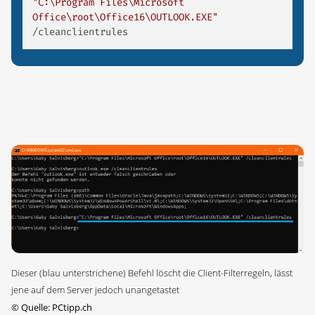
"C:\Program Files\Microsoft 
Office\root\Office16\OUTLOOK.EXE"
/cleanclientrules 
Dieser (blau unterstrichene) Befehl löscht die Client-Filterregeln, lässt
jene auf dem Server jedoch unangetastet
©
Quelle: PCtipp.ch