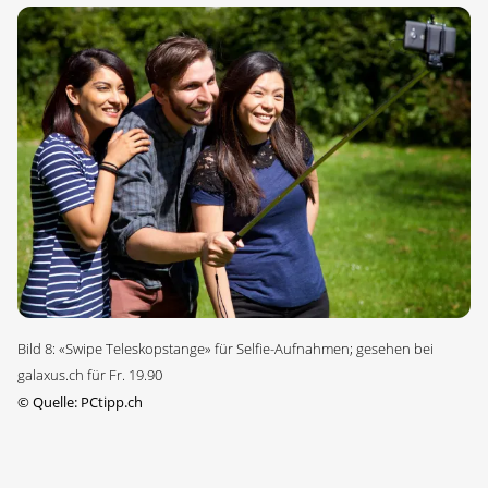
Bild 8: «Swipe Teleskopstange» für Selfie-Aufnahmen; gesehen bei
galaxus.ch für Fr. 19.90
©
Quelle: PCtipp.ch