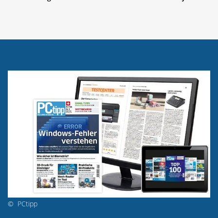
©
PCtipp