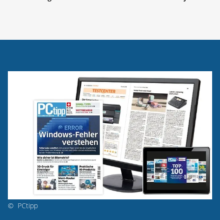
©
PCtipp