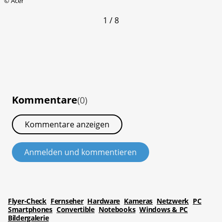
©
Acer
1 / 8
Kommentare
(0)
Kommentare anzeigen
Anmelden und kommentieren
Flyer-Check
Fernseher
Hardware
Kameras
Netzwerk
PC
Smartphones
Convertible
Notebooks
Windows & PC
Bildergalerie