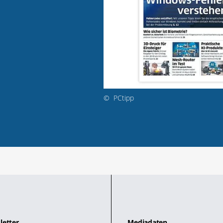
©
PCtipp
letter
Mediadaten