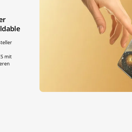
er
oldable
teller
S mit
seren