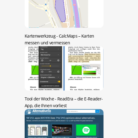
Kartenwerkzeug -
CalcMaps – Karten
messen und vermessen
Tool der Woche -
ReadEra – die E-Reader-
App, die Ihnen vorliest