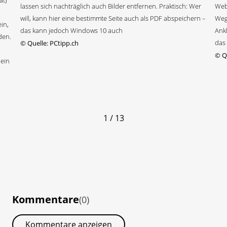
ät)
lassen sich nachträglich auch Bilder entfernen. Praktisch: Wer
Webd
will, kann hier eine bestimmte Seite auch als PDF abspeichern –
Weg
in,
das kann jedoch Windows 10 auch
Ankl
den.
das 
©
Quelle: PCtipp.ch
©
Qu
 ein
1 / 13
Kommentare
(0)
Kommentare anzeigen