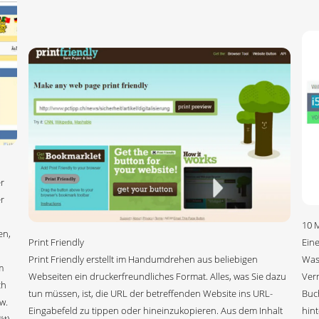
r
r
10 
en,
Print Friendly
Eine
Print Friendly erstellt im Handumdrehen aus beliebigen
Was 
m
Webseiten ein druckerfreundliches Format. Alles, was Sie dazu
Ver
ch
tun müssen, ist, die URL der betreffenden Website ins URL-
Buc
w.
Eingabefeld zu tippen oder hineinzukopieren. Aus dem Inhalt
hint