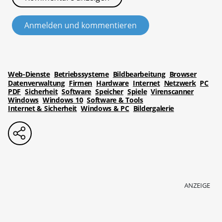
Anmelden und kommentieren
Web-Dienste
Betriebssysteme
Bildbearbeitung
Browser
Datenverwaltung
Firmen
Hardware
Internet
Netzwerk
PC
PDF
Sicherheit
Software
Speicher
Spiele
Virenscanner
Windows
Windows 10
Software & Tools
Internet & Sicherheit
Windows & PC
Bildergalerie
ANZEIGE