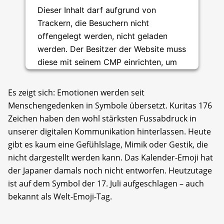
Dieser Inhalt darf aufgrund von
Trackern, die Besuchern nicht
offengelegt werden, nicht geladen
werden. Der Besitzer der Website muss
diese mit seinem CMP einrichten, um
diesen Inhalt zur Liste der verwendeten
Technologien hinzuzufügen.
Es zeigt sich: Emotionen werden seit
Menschengedenken in Symbole übersetzt. Kuritas 176
Usercentrics Consent
powered by
Zeichen haben den wohl stärksten Fussabdruck in
Management Platform
unserer digitalen Kommunikation hinterlassen. Heute
gibt es kaum eine Gefühlslage, Mimik oder Gestik, die
nicht dargestellt werden kann. Das Kalender-Emoji hat
der Japaner damals noch nicht entworfen. Heutzutage
ist auf dem Symbol der 17. Juli aufgeschlagen – auch
bekannt als Welt-Emoji-Tag.