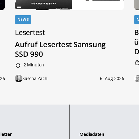
NEWS
Lesertest
B
ü
Aufruf Lesertest Samsung
D
SSD 990
2 Minuten
026
Sascha Zäch
6. Aug 2026
letter
Mediadaten