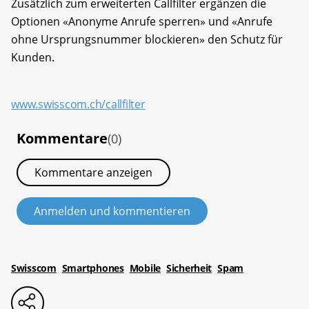
Zusätzlich zum erweiterten Callfilter ergänzen die
Optionen «Anonyme Anrufe sperren» und «Anrufe
ohne Ursprungsnummer blockieren» den Schutz für
Kunden.
www.swisscom.ch/callfilter
Kommentare
(0)
Kommentare anzeigen
Anmelden und kommentieren
Swisscom
Smartphones
Mobile
Sicherheit
Spam