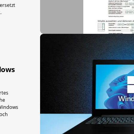
ersetzt
.
ndows
rtes
che
 Windows
noch