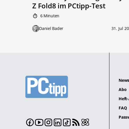
Z Fold8 im PCtipp-Test
6 Minuten
Daniel Bader
31. Jul 2
News
Abo
Heft-
FAQ
Pass