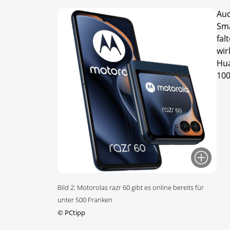
Auc
Sma
fal
wir
Hua
100
Bild 2: Motorolas razr 60 gibt es online bereits für
unter 500 Franken
©
PCtipp