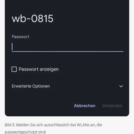
Bild 5: Melden Sie sich ausschliesslich bei WLANs an, die
passwortgeschützt sind