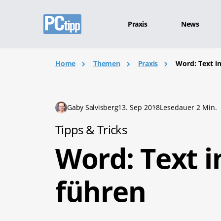
Praxis
News
Home
Themen
Praxis
Word: Text i
Gaby Salvisberg
13. Sep 2018
Lesedauer 2 Min.
Tipps & Tricks
Word: Text 
führen