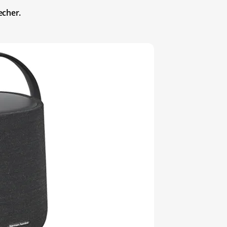
echer.