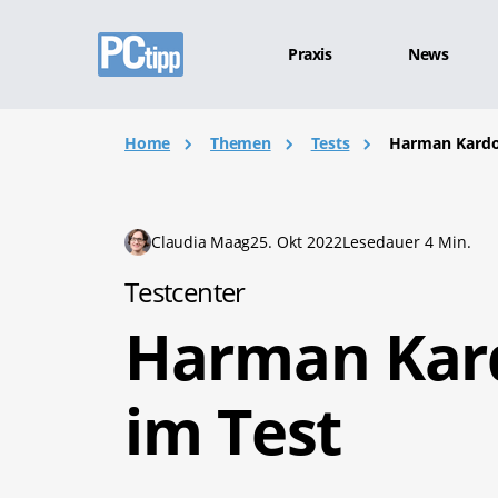
Praxis
News
Home
Themen
Tests
Harman Kardon
Claudia Maag
25. Okt 2022
Lesedauer 4 Min.
Testcenter
Harman Kard
im Test