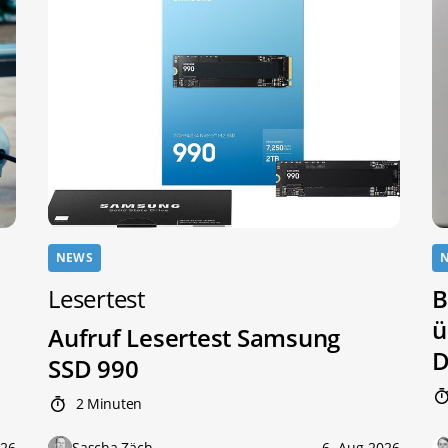
NEWS
Lesertest
B
ü
Aufruf Lesertest Samsung
D
SSD 990
2 Minuten
026
Sascha Zäch
6. Aug 2026