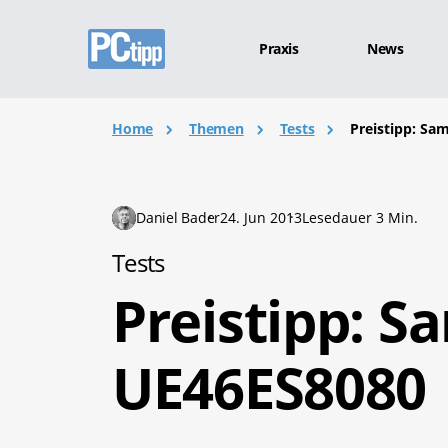
Praxis
News
Home
Themen
Tests
Preistipp: S
Daniel Bader
24. Jun 2013
Lesedauer 3 Min.
Tests
Preistipp: 
UE46ES8080