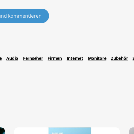
und kommentieren
e
Audio
Fernseher
Firmen
Internet
Monitore
Zubehör