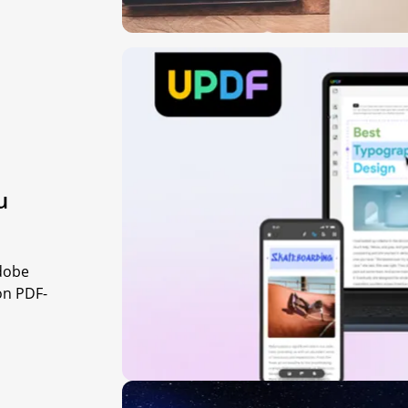
u
dobe
on PDF-