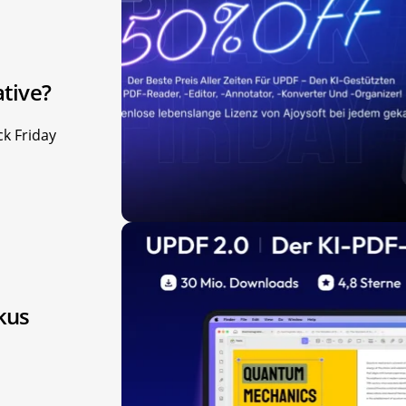
tive?
ck Friday
kus