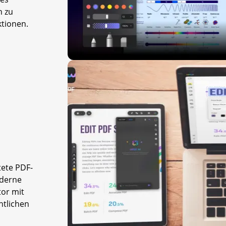
n zu
ktionen.
tete PDF-
oderne
or mit
htlichen