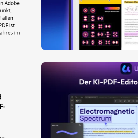
 in Adobe
punkt,
 allen
PDF ist
Jahres im
d
F-
des