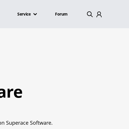
Service
Forum
Mein Konto
Abmelden
are
von Superace Software.