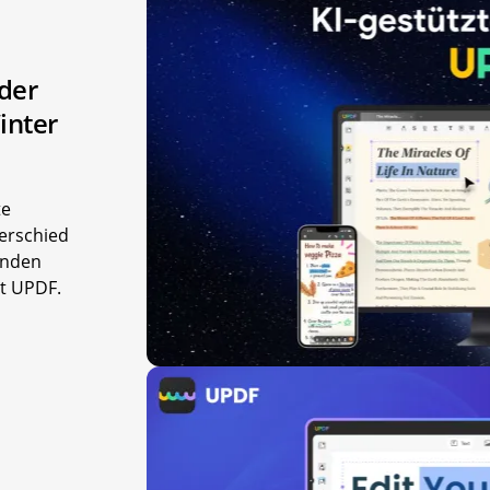
der
inter
te
terschied
enden
t UPDF.