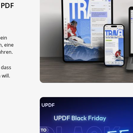
UPDF
 ein
n, eine
ühren.
 dass
will.