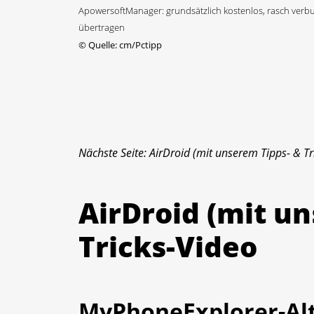
ApowersoftManager: grundsätzlich kostenlos, rasch verb
übertragen
©
Quelle: cm/Pctipp
Nächste Seite: AirDroid (mit unserem Tipps- & Tr
AirDroid (mit u
Tricks-Video
MyPhoneExplorer-Alte