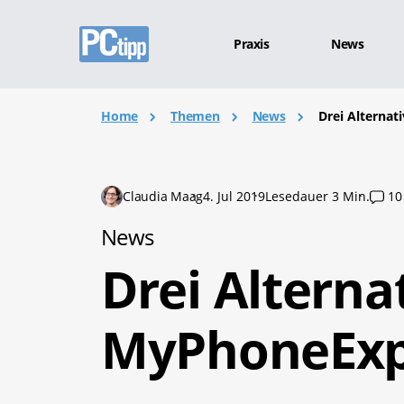
Praxis
News
Home
Themen
News
Drei Alterna
Claudia Maag
4. Jul 2019
Lesedauer 3 Min.
10
News
Drei Alterna
MyPhoneExp