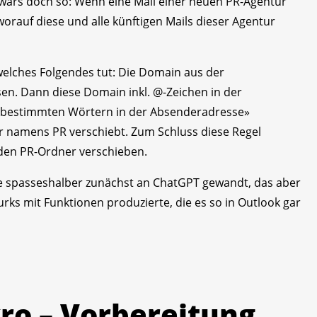
wärs doch so: Wenn eine Mail einer neuen PR-Agentur
orauf diese und alle künftigen Mails dieser Agentur
 welches Folgendes tut: Die Domain aus der
en. Dann diese Domain inkl. @-Zeichen in der
it bestimmten Wörtern in der Absenderadresse»
er namens PR verschiebt. Zum Schluss diese Regel
n den PR-Ordner verschieben.
de spasseshalber zunächst an ChatGPT gewandt, das aber
s mit Funktionen produzierte, die es so in Outlook gar
ro – Vorbereitung