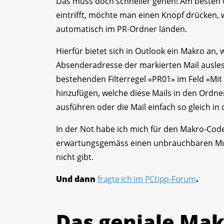
Das muss doch schneller gehen! Am besten 
eintrifft, möchte man einen Knopf drücken, w
automatisch im PR-Ordner landen.
Hierfür bietet sich in Outlook ein Makro an,
Absenderadresse der markierten Mail ausles
bestehenden Filterregel «PR01» im Feld «M
hinzufügen, welche diese Mails in den Ordn
ausführen oder die Mail einfach so gleich i
In der Not habe ich mich für den Makro-Co
erwartungsgemäss einen unbrauchbaren Murk
nicht gibt.
Und dann
fragte ich im PCtipp-Forum
.
Das geniale Mak