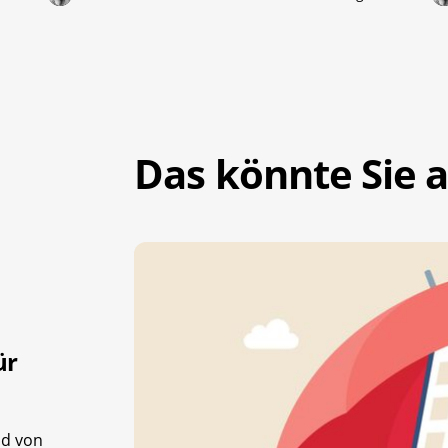
Das könnte Sie a
ür
nd von