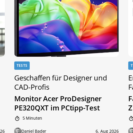
TESTS
T
Geschaffen für Designer und
E
CAD-Profis
F
Monitor Acer ProDesigner
F
PE320QXT im PCtipp-Test
Z
5 Minuten
026
Daniel Bader
6. Aug 2026