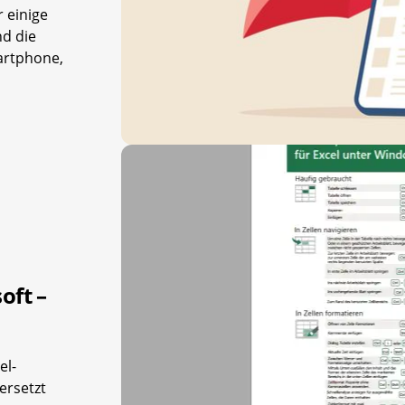
r einige
nd die
artphone,
oft –
el-
ersetzt