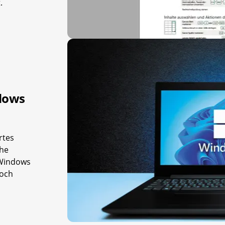
.
ndows
rtes
che
 Windows
noch