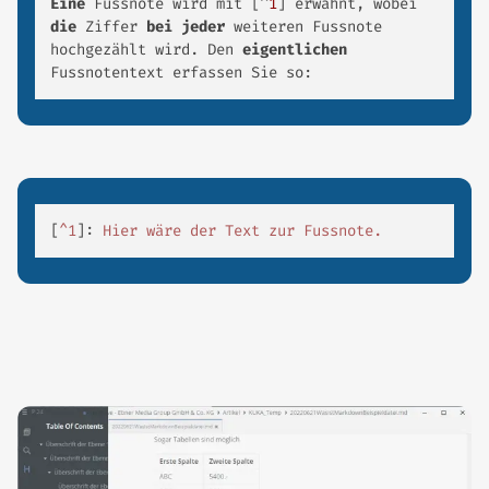
Eine 
Fussnote wird mit [^
1
] erwähnt, wobei 
die 
Ziffer 
bei 
jeder 
weiteren Fussnote 
hochgezählt wird. Den 
eigentlichen 
Fussnotentext erfassen Sie so: 
[
^1
]: 
Hier wäre der Text zur Fussnote. 