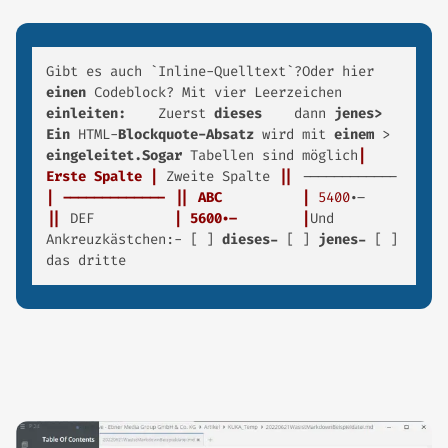
Gibt es auch `Inline-Quelltext`?Oder hier 
einen 
Codeblock? Mit vier Leerzeichen 
einleiten: 
   Zuerst 
dieses 
   dann 
jenes> 
Ein 
HTML-
Blockquote-Absatz 
wird mit 
einem 
> 
eingeleitet.Sogar 
Tabellen sind möglich
| 
Erste Spalte |
 Zweite Spalte 
||
 ------------ 
| ------------- |
| ABC          |
5400
.-        
||
 DEF          
| 5600.-        |
Und 
Ankreuzkästchen:- [ ] 
dieses- 
[ ] 
jenes- 
[ ] 
das dritte 