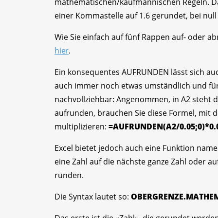
mathematischen/kaufmännischen Regeln. Das 
einer Kommastelle auf 1.6 gerundet, bei nul
Wie Sie einfach auf fünf Rappen auf- oder a
hier
.
Ein konsequentes AUFRUNDEN lässt sich au
auch immer noch etwas umständlich und für 
nachvollziehbar: Angenommen, in A2 steht di
aufrunden, brauchen Sie diese Formel, mit de
multiplizieren:
=AUFRUNDEN(A2/0.05;0)*0.
Excel bietet jedoch auch eine Funktion n
eine Zahl auf die nächste ganze Zahl oder au
runden.
Die Syntax lautet so:
OBERGRENZE.MATHEMAT
Das erste ist die «Zahl», die gerundet werden 