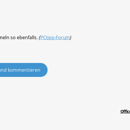
meln so ebenfalls.
(
PCtipp-Forum
)
und kommentieren
Offic