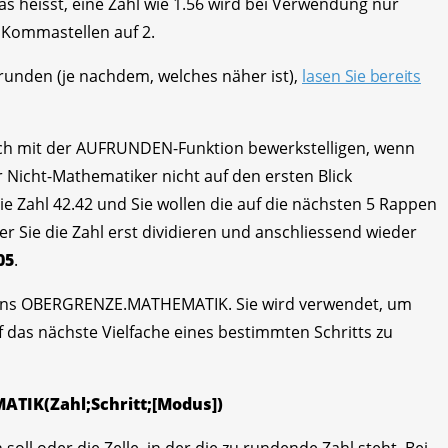
heisst, eine Zahl wie 1.56 wird bei Verwendung nur
l Kommastellen auf 2.
brunden (je nachdem, welches näher ist),
lasen Sie bereits
ch mit der AUFRUNDEN-Funktion bewerkstelligen, wenn
Nicht-Mathematiker nicht auf den ersten Blick
e Zahl 42.42 und Sie wollen die auf die nächsten 5 Rappen
r Sie die Zahl erst dividieren und anschliessend wieder
05
.
amens OBERGRENZE.MATHEMATIK. Sie wird verwendet, um
f das nächste Vielfache eines bestimmten Schritts zu
IK(Zahl;Schritt;[Modus])
soll oder die Zelle, in der die zu rundende Zahl steht. Bei