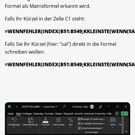
Formel als Matrixformel erkannt wird.
Falls Ihr Kürzel in der Zelle C1 steht:
=WENNFEHLER(INDEX(B$1:B$49;KKLEINSTE(WENN($A$1:$
Falls Sie Ihr Kürzel (hier: "sal") direkt in die Formel
schreiben wollen:
=WENNFEHLER(INDEX(B$1:B$49;KKLEINSTE(WENN($A$1:$