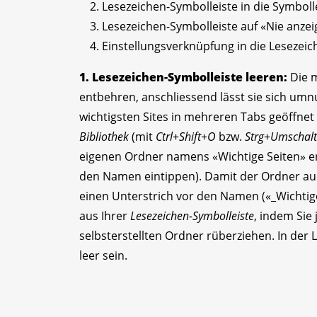
Lesezeichen-Symbolleiste in die Symboll
Lesezeichen-Symbolleiste auf «Nie anzei
Einstellungsverknüpfung in die Lesezeic
1. Lesezeichen-Symbolleiste leeren:
Die m
entbehren, anschliessend lässt sie sich umn
wichtigsten Sites in mehreren Tabs geöffne
Bibliothek
(mit
Ctrl
+
Shift
+
O
bzw.
Strg
+
Umschalt
eigenen Ordner namens «Wichtige Seiten» ers
den Namen eintippen). Damit der Ordner auc
einen Unterstrich vor den Namen («_Wichtige 
aus Ihrer
Lesezeichen-Symbolleiste
, indem Sie
selbsterstellten Ordner rüberziehen. In der
leer sein.