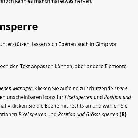
Dennoch kann es manchmal etwas nerven.
ensperre
 unterstützen, lassen sich Ebenen auch in Gimp vor
r noch den Text anpassen können, aber andere Elemente
benen-Manager
. Klicken Sie auf eine zu schützende
Ebene
.
den unscheinbaren Icons für
Pixel sperren
und
Position und
rnativ klicken Sie die Ebene mit rechts an und wählen Sie
 Optionen
Pixel sperren
und
Position und Grösse sperren
(B)