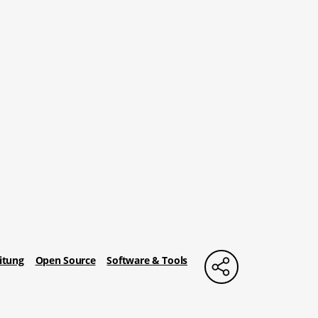
itung
Open Source
Software & Tools