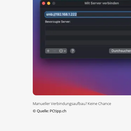
Manueller Verbindungsaufbau? Keine Chance
©
Quelle: PCtipp.ch