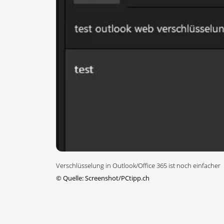
Verschlüsselung in Outlook/Office 365 ist noch einfacher
©
Quelle: Screenshot/PCtipp.ch