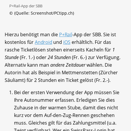
P+Rail-App der SBB
©
(Quelle: Screenshot/PCtipp.ch)
Hierzu benötigt man die
P+Rail
-App der SBB. Sie ist
kostenlos für
Android
und
iOS
erhältlich. Für das
rasche Ticketlösen stehen einerseits Kacheln für
1
Stunde
(Fr. 1.-) oder
24 Stunden
(Fr. 6.-) zur Verfügung.
Alternativ kann man
andere Zeitdauer
wählen. Die
Autorin hat als Beispiel in Mettmenstetten (Zürcher
Säuliamt) für 2 Stunden ein Ticket gelöst (Fr. 2.-).
Bei der ersten Verwendung der App müssen Sie
Ihre Autonummer erfassen. Erledigen Sie dies
Zuhause in der warmen Stube, damit dies nicht
kurz vor dem Auf-den-Zug-Rennen geschehen
muss. Gleiches gilt für das Zahlungsmittel (u.a.
Twint verfügbar). Wer ein SwissPass-Login hat,