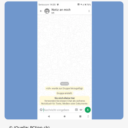
©
(Quelle: PCtipp.ch)