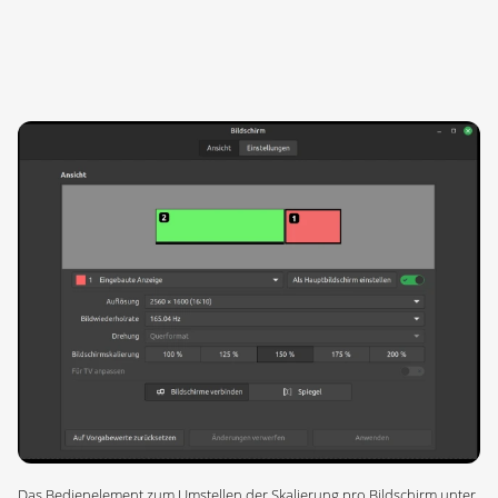
Das Bedienelement zum Umstellen der Skalierung pro Bildschirm unter