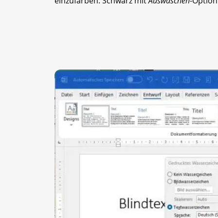
einzufärben. Schwarz mit
Auswaschen
-Option