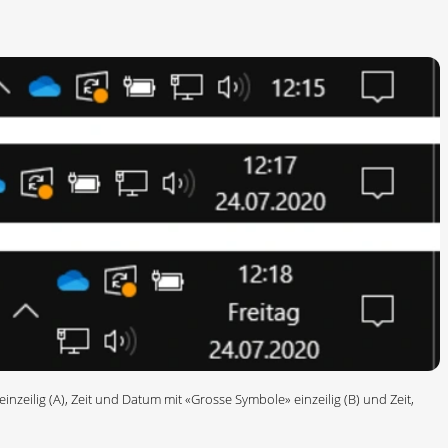
inzeilig (A), Zeit und Datum mit «Grosse Symbole» einzeilig (B) und Zeit,
)