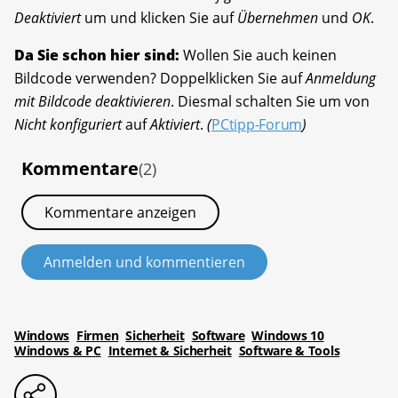
Deaktiviert
um und klicken Sie auf
Übernehmen
und
OK
.
Da Sie schon hier sind:
Wollen Sie auch keinen
Bildcode verwenden? Doppelklicken Sie auf
Anmeldung
mit Bildcode deaktivieren
. Diesmal schalten Sie um von
Nicht konfiguriert
auf
Aktiviert
.
(
PCtipp-Forum
)
Kommentare
(2)
Kommentare anzeigen
Anmelden und kommentieren
Windows
Firmen
Sicherheit
Software
Windows 10
Windows & PC
Internet & Sicherheit
Software & Tools