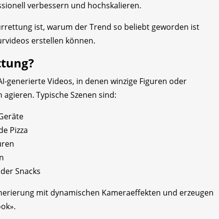
ssionell verbessern und hochskalieren.
turrettung ist, warum der Trend so beliebt geworden ist
urvideos erstellen können.
ttung?
AI-generierte Videos, in denen winzige Figuren oder
agieren. Typische Szenen sind:
 Geräte
de Pizza
uren
n
oder Snacks
generierung mit dynamischen Kameraeffekten und erzeugen
ook».