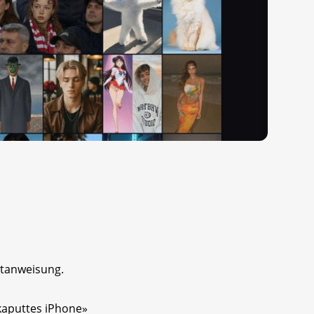
xtanweisung.
 kaputtes iPhone»