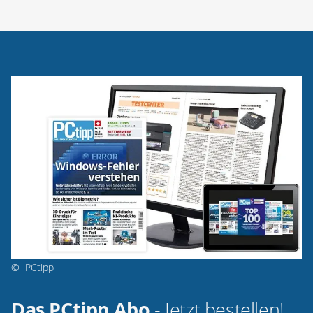
©
PCtipp
Das PCtipp Abo
- Jetzt bestellen!