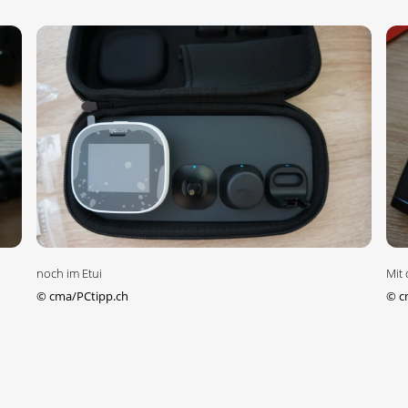
noch im Etui
Mit
©
cma/PCtipp.ch
©
c