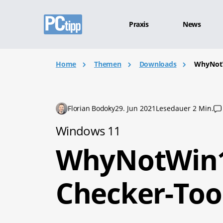
Praxis
News
Home
Themen
Downloads
WhyNotW
Florian Bodoky
29. Jun 2021
Lesedauer 2 Min.
Windows 11
WhyNotWin1
Checker-Too