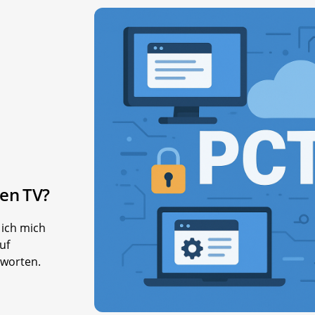
nen TV?
 ich mich
uf
tworten.