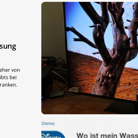
msung
seher von
bts bei
ranken.