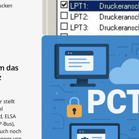
rucken
em das
z
 stellt
el
d, ELSA
P-Bus),
auch noch
enner von