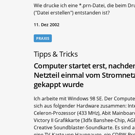
Wie drucke ich eine *.prn-Datei, die beim D
("Datei erstellen") entstanden ist?
11. Dez 2002
PRAXIS
Tipps & Tricks
Computer startet erst, nachd
Netzteil einmal vom Stromnet
gekappt wurde
Ich arbeite mit Windows 98 SE. Der Computer
sich aus folgender Hardware zusammen: Int
Celeron-Prozessor (433 MHz), Abit Mainboar
Victory II Grafikkarte (3dfx Banshee-Chip, AG
Creative Soundblaster-Soundkarte. Es sind 
eine TV-Karte von Hauppauge, ein CDRW-Br