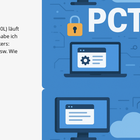
L) läuft
abe ich
ers:
usw. Wie