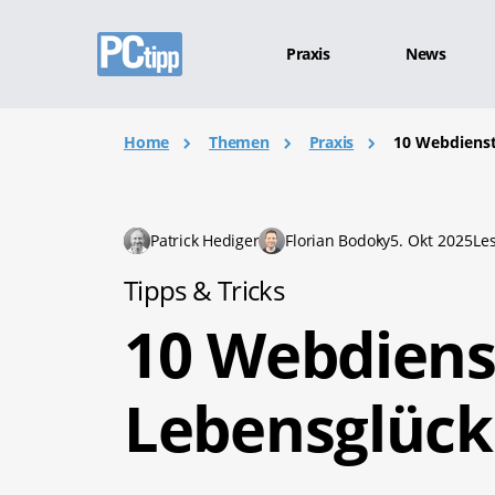
Praxis
News
Home
Themen
Praxis
10 Webdienst
Patrick Hediger
Florian Bodoky
5. Okt 2025
Le
Tipps & Tricks
10 Webdiens
Lebensglück